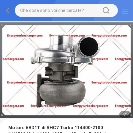
1
/
1
Motore 6BD1T di RHC7 Turbo 114400-2100