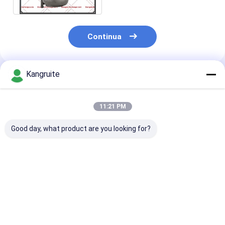
Continua
Kangruite
Prodotti Raccomandati
11:21 PM
Good day, what product are you looking for?
Sovralimentazione
RHG6
RHF55
704136-5003S
sovralimentazione
sovralimentaz
8973267520 di
VA570033 V-570033,
VB440051 VA4
GT2256LMS
V570033, VB570033,
VC440051 VD
8972083520
VC570033,
8980302170
Miglior prezzo
Miglior prezzo
Miglior pr
704136-0001
VD570033 per Isuzu
8980302171 8
8971784860 per il
Hitachi EX300-7 con
98030-2170 per