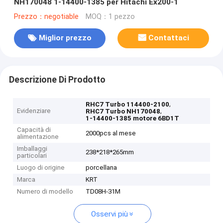
NH170048 1-14400-1385 per Hitachi Ex200-1
Prezzo：negotiable
MOQ：1 pezzo
Miglior prezzo
Contattaci
Descrizione Di Prodotto
,
RHC7 Turbo 114400-2100
Evidenziare
,
RHC7 Turbo NH170048
1-14400-1385 motore 6BD1T
Capacità di
2000pcs al mese
alimentazione
Imballaggi
238*218*265mm
particolari
Luogo di origine
porcellana
Marca
KRT
Numero di modello
TD08H-31M
Osservi più