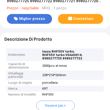
8980277725 8980277722 8980277721 8980277720
4HK1-E2
Prezzo：negotiable
MOQ：1 pezzo
Miglior prezzo
Contattaci
Descrizione Di Prodotto
,
Isuzu RHF55V turbo
Evidenziare
,
RHF55V turbo VDA40016
8980277725 8980277722
Capacità di
2000pcs al mese
alimentazione
Imballaggi
238*218*265mm
particolari
Luogo di origine
porcellana
Marca
KRT
Numero di modello
RHF55V
Osservi più