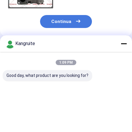
8980277720 4HK1-E2
Continua
Kangruite
Prodotti Raccomandati
1:09 PM
Good day, what product are you looking for?
Sovralimentazione
RHG6
RHF55
704136-5003S
sovralimentazione
sovralimentaz
8973267520 di
VA570033 V-570033,
VB440051 VA4
GT2256LMS
V570033, VB570033,
VC440051 VD
8972083520
VC570033,
8980302170
Miglior prezzo
Miglior prezzo
Miglior pr
704136-0001
VD570033 per Isuzu
8980302171 8
8971784860 per il
Hitachi EX300-7 con
98030-2170 per